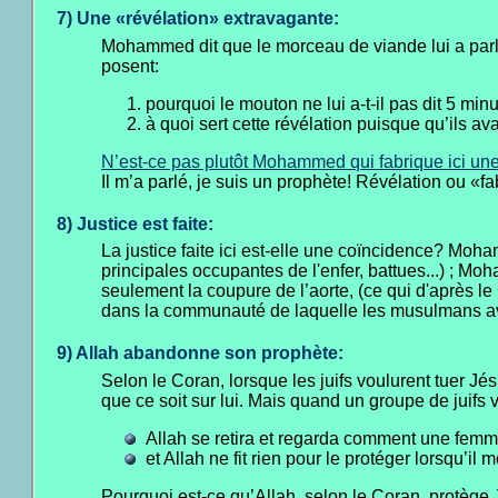
7) Une «révélation» extravagante:
Mohammed dit que le morceau de viande lui a parlé 
posent:
pourquoi le mouton ne lui a-t-il pas dit 5 mi
à quoi sert cette révélation puisque qu’ils av
N’est-ce pas plutôt Mohammed qui fabrique ici une
Il m’a parlé, je suis un prophète! Révélation ou «f
8) Justice est faite:
La justice faite ici est-elle une coïncidence? Moha
principales occupantes de l'enfer, battues...) ; Mo
seulement la coupure de l’aorte, (ce qui d'après le
dans la communauté de laquelle les musulmans ava
9) Allah abandonne son prophète:
Selon le Coran, lorsque les juifs voulurent tuer J
que ce soit sur lui. Mais quand un groupe de juifs
Allah se retira et regarda comment une fem
et Allah ne fit rien pour le protéger lorsqu’il
Pourquoi est-ce qu’Allah, selon le Coran, protège