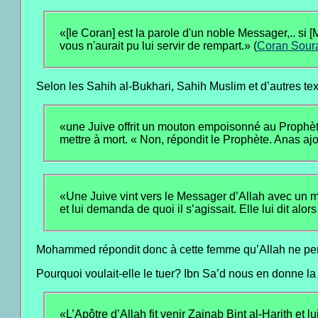
«[le Coran] est la parole d'un noble Messager,.. si [
vous n'aurait pu lui servir de rempart.» (
Coran Soura
Selon les Sahih al-Bukhari, Sahih Muslim et d’autres t
«une Juive offrit un mouton empoisonné au Prophète, 
mettre à mort. « Non, répondit le Prophète. Anas aj
«Une Juive vint vers le Messager d’Allah avec un mout
et lui demanda de quoi il s’agissait. Elle lui dit alor
Mohammed répondit donc à cette femme qu’Allah ne permett
Pourquoi voulait-elle le tuer? Ibn Sa’d nous en donne la
«L’Apôtre d’Allah fit venir Zainab Bint al-Harith et lu