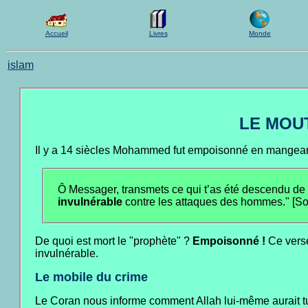
Accueil
Livres
Monde
islam
LE MOU
Il y a 14 siècles Mohammed fut empoisonné en mangeant
Ô Messager, transmets ce qui t’as été descendu de l
invulnérable
contre les attaques des hommes." [Sou
De quoi est mort le "prophète" ?
Empoisonné !
Ce verse
invulnérable.
Le mobile du crime
Le Coran nous informe comment Allah lui-même aurait tué