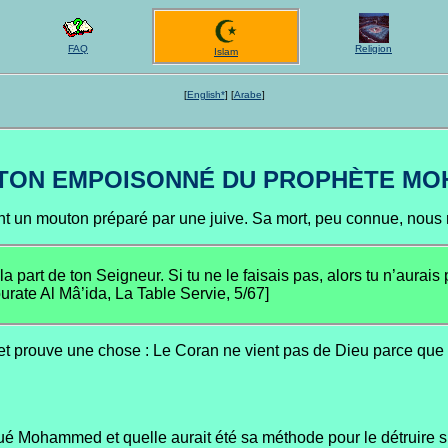
FAQ
Religion
Islam
[
English*
]
[
Arabe
]
TON EMPOISONNÉ DU PROPHÈTE M
 un mouton préparé par une juive. Sa mort, peu connue, nous r
a part de ton Seigneur. Si tu ne le faisais pas, alors tu n’aur
rate Al Mâ’ida, La Table Servie, 5/67]
t prouve une chose : Le Coran ne vient pas de Dieu parce que
 Mohammed et quelle aurait été sa méthode pour le détruire si i