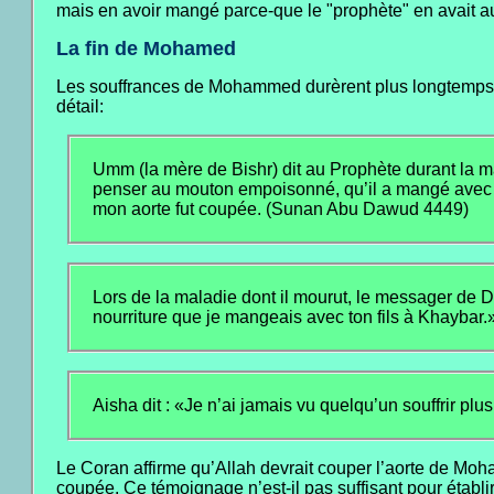
mais en avoir mangé parce-que le "prophète" en avait 
La fin de Mohamed
Les souffrances de Mohammed durèrent plus longtemps. 
détail:
Umm (la mère de Bishr) dit au Prophète durant la ma
penser au mouton empoisonné, qu’il a mangé avec to
mon aorte fut coupée. (Sunan Abu Dawud 4449)
Lors de la maladie dont il mourut, le messager de Di
nourriture que je mangeais avec ton fils à Khaybar.»
Aisha dit : «Je n’ai jamais vu quelqu’un souffrir p
Le Coran affirme qu’Allah devrait couper l’aorte de Moha
coupée. Ce témoignage n’est-il pas suffisant pour établ