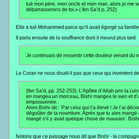
tué mon père, mon oncle et mon mari, alors je me suis
débarrasserons de toi.» ( Ibn Sa’d p. 252)
Elle a tué Mohammed parce qu’il avait égorgé sa famille
Il parla ensuite de la souffrance dont il mourut plus tard
Je continuais de ressentir cette douleur venant d
Le Coran ne nous disait-il pas que ceux qui inventent de
(Ibn Sa’d, pp. 252-253). L’Apôtre d’Allah pris la cu
en mangea un morceau, Bishr mangea le sien et d’aut
empoisonnée.
Alors Bishr dit : 'Par celui qui t’a élevé ! Je l’ai 
dégoûter de ta nourriture. Après que tu aies mangé c
mangé s’il y avait quelque chose de mauvais'. Bishr
Notons que ce passage nous dit que Bishr - le compagno