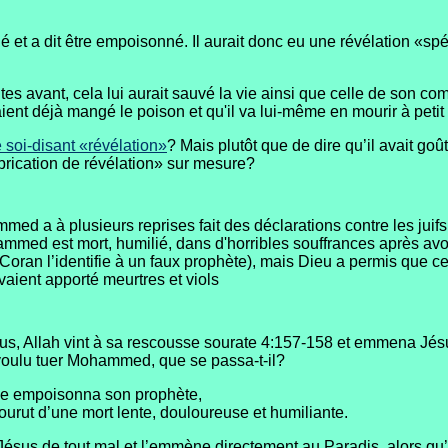
et a dit être empoisonné. Il aurait donc eu une révélation «spé
nutes avant, cela lui aurait sauvé la vie ainsi que celle de son 
aient déjà mangé le poison et qu'il va lui-même en mourir à petit
 soi-disant «révélation»
? Mais plutôt que de dire qu’il avait g
abrication de révélation» sur mesure?
mmed a à plusieurs reprises fait des déclarations contre les juifs
hammed est mort, humilié, dans d'horribles souffrances après avoi
 Coran l’identifie à un faux prophète), mais Dieu a permis que c
ient apporté meurtres et viols
ésus, Allah vint à sa rescousse sourate 4:157-158 et emmena Jésu
 voulu tuer Mohammed, que se passa-t-il?
me empoisonna son prophète,
 mourut d’une mort lente, douloureuse et humiliante.
 Jésus de tout mal et l’emmène directement au Paradis, alors q