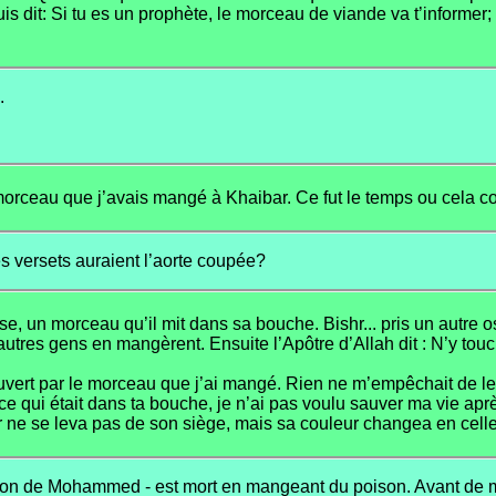
 dit: Si tu es un prophète, le morceau de viande va t’informer; e
.
u morceau que j’avais mangé à Khaibar. Ce fut le temps ou cel
s versets auraient l’aorte coupée?
isse, un morceau qu’il mit dans sa bouche. Bishr... pris un autre 
res gens en mangèrent. Ensuite l’Apôtre d’Allah dit : N’y touch
découvert par le morceau que j’ai mangé. Rien ne m’empêchait de l
e qui était dans ta bouche, je n’ai pas voulu sauver ma vie aprè
 ne se leva pas de son siège, mais sa couleur changea en celle 
n de Mohammed - est mort en mangeant du poison. Avant de mour