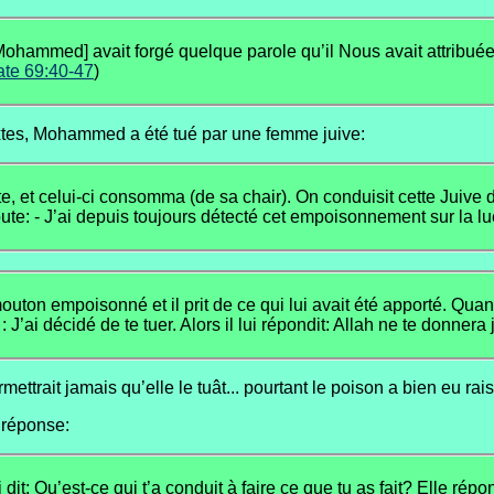
Mohammed] avait forgé quelque parole qu’il Nous avait attribuée, 
te 69:40-47
)
extes, Mohammed a été tué par une femme juive:
et celui-ci consomma (de sa chair). On conduisit cette Juive dev
oute: - J’ai depuis toujours détecté cet empoisonnement sur la l
on empoisonné et il prit de ce qui lui avait été apporté. Quand l
s : J’ai décidé de te tuer. Alors il lui répondit: Allah ne te donne
rait jamais qu’elle le tuât... pourtant le poison a bien eu rais
 réponse:
i dit: Qu’est-ce qui t’a conduit à faire ce que tu as fait? Elle rép