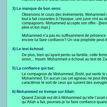
3) Le manque de bon sens:
Observons le cours des événements. Mohammed et 
tout à fait courantes à l’époque, une juive vint au
compagnons. Mohammed accepte son offre - [bien sû
père et ton mari.]
Mohammed n’a pas eu suffisamment de présence d’
encore lui faire confiance? Un vrai prophète peut-
4) Le test échoué:
De plus, bien qu’ayant perdu sa famille, cette femme
sinon... mourir. Mohammed a échoué au test de Za
5) La confiance qui tue:
Le compagnon de Mohammed, Bishl, put sentir le goû
Mohammed. En aucun cas cet agneau ne peut être 
caractérise le sort de ceux qui suivent des aveugle
6) Mohammed se trompe sur Allah:
Quand Zainab eut dit à Mohammed qu’elle l’avait em
qu’Allah a fait, pourrais-je lui faire confiance quan