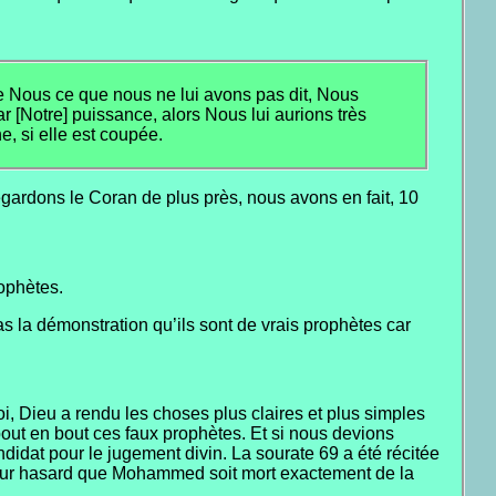
de Nous ce que nous ne lui avons pas dit, Nous
r [Notre] puissance, alors Nous lui aurions très
e, si elle est coupée.
gardons le Coran de plus près, nous avons en fait, 10
rophètes.
pas la démonstration qu’ils sont de vrais prophètes car
i, Dieu a rendu les choses plus claires et plus simples
bout en bout ces faux prophètes. Et si nous devions
didat pour le jugement divin. La sourate 69 a été récitée
 pur hasard que Mohammed soit mort exactement de la
.