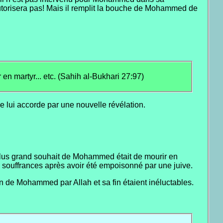
’autorisera pas! Mais il remplit la bouche de Mohammed de
r en martyr... etc. (Sahih al-Bukhari 27:97)
lui accorde par une nouvelle révélation.
plus grand souhait de Mohammed était de mourir en
de souffrances après avoir été empoisonné par une juive.
on de Mohammed par Allah et sa fin étaient inéluctables.