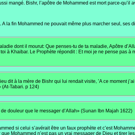
aussi mangé. Bishr, l’apôtre de Mohammed est mort parce-qu’il
A la fin Mohammed ne pouvait même plus marcher seul, ses dis
ladie dont il mourut: Que penses-tu de ta maladie, Apôtre d’All
i à Khaibar. Le Prophète répondit : Et moi je ne pense pas à m
eu dit à la mère de Bishr qui lui rendait visite, ’A ce moment j’
 (At-Tabari. p 124)
lus de douleur que le messager d’Allah» (Sunan Ibn Majah 1622)
mmed si celui s’avérait être un faux prophète et c’est Mohammed
ir que Mohammed n’est pas un vrai messager de Dieu et tirer les