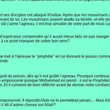
ses disciples ont attaqué Khaibar. Après que les musulmans a
 devant de lui. Les musulmans avaient abattu sa famille, et elle
r j’aime l’agneau, c’est trop aimable de votre part de nous cu
esprit pour comprendre qu’il aurait mieux fallu ne pas mange
il à ce point manquer de sobre bon sens?
 met à l’épreuve le "prophète" en lui donnant le poison comme un 
inab.
t du poison, dès qu’il eut goûté l’agneau. Pourquoi continua-t-i
empoisonné puisque Mohammed en prend - il est le Prophète! La
s. Et il convient de bien réfléchir avant de donner notre confia
poisonné, Il répondit Allah ne le permettrait jamais.... Mais A
d il dit d’autres choses sur Allah?