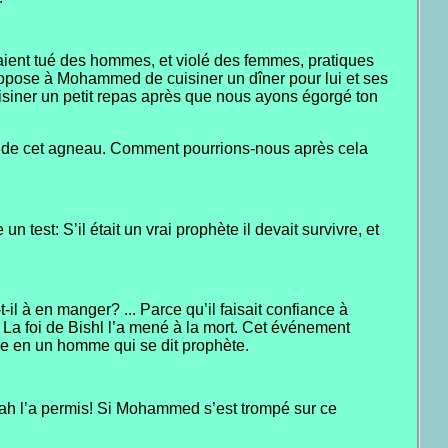
ient tué des hommes, et violé des femmes, pratiques
 propose à Mohammed de cuisiner un dîner pour lui et ses
isiner un petit repas après que nous ayons égorgé ton
r de cet agneau. Comment pourrions-nous après cela
test: S’il était un vrai prophète il devait survivre, et
l à en manger? ... Parce qu’il faisait confiance à
 foi de Bishl l’a mené à la mort. Cet événement
nce en un homme qui se dit prophète.
llah l’a permis! Si Mohammed s’est trompé sur ce