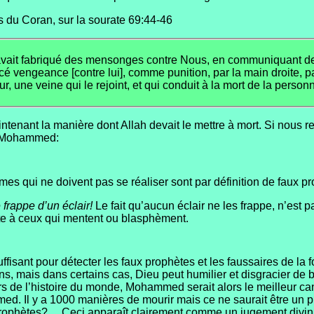
du Coran, sur la sourate 69:44-46
ète, avait fabriqué des mensonges contre Nous, en communiquant 
cé vengeance [contre lui], comme punition, par la main droite, pa
, une veine qui le rejoint, et qui conduit à la mort de la personn
nant la manière dont Allah devait le mettre à mort. Si nous re
e Mohammed:
es qui ne doivent pas se réaliser sont par définition de faux p
frappe d’un éclair!
Le fait qu’aucun éclair ne les frappe, n’est 
te à ceux qui mentent ou blasphèment.
sant pour détecter les faux prophètes et les faussaires de la fo
ns, mais dans certains cas, Dieu peut humilier et disgracier de 
s de l’histoire du monde, Mohammed serait alors le meilleur can
ed. Il y a 1000 manières de mourir mais ce ne saurait être un
prophètes? ... Ceci apparaît clairement comme un jugement divin