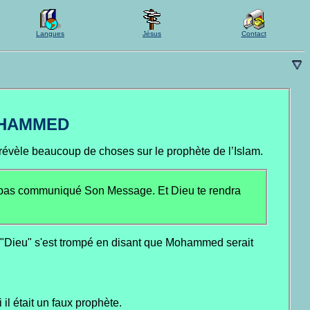
Langues
Jésus
Contact
OHAMMED
évèle beaucoup de choses sur le prophète de l’Islam.
ais pas communiqué Son Message. Et Dieu te rendra
 "Dieu" s'est trompé en disant que Mohammed serait
l était un faux prophète.