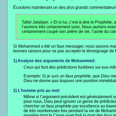
Écoutons maintenant un des plus grands commentateurs 
Tafsir Jalalayn. « Et si lui, c’est-à-dire le Proph
l’aurions très certainement saisi, Nous aurions exer
certainement coupé son artère de vie, l’aorte du cœur
Si Mohammed a été un faux messager, nous savons mainte
bonnes raisons pour ne pas accepter le témoignage d
1) Analyse des arguments de Mohammed:
Ceux qui font des prédictions funèbres sur eux-mêm
Exemple:
Si je suis un faux prophète, que Dieu me 
Dieu ne donne pas toujours une punition immédia
2) L’homme pris au mot:
Même si l’argument précédent est généralement suffi
pour nous. Dieu peut ignorer ce genre de prédictio
chercher un faux prophète par excellence au traver
de très nombreuses fois pendant la vie de Mohamm
manière dont le Coran avait fixé la mort des faux 