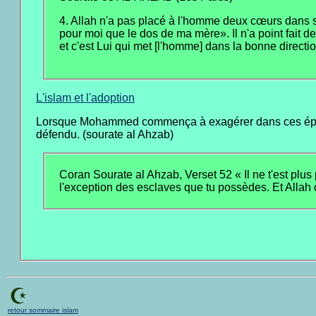
4. Allah n'a pas placé à l'homme deux cœurs dans sa p
pour moi que le dos de ma mère». Il n'a point fait de
et c'est Lui qui met [l'homme] dans la bonne directio
L'islam et l'adoption
Lorsque Mohammed commença à exagérer dans ces épousail
défendu. (sourate al Ahzab)
Coran Sourate al Ahzab, Verset 52 « Il ne t'est plu
l'exception des esclaves que tu possèdes. Et Allah 
retour sommaire islam