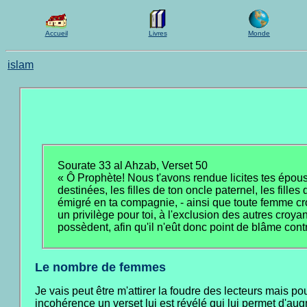
Accueil
Livres
Monde
islam
Sourate 33 al Ahzab, Verset 50
« Ô Prophète! Nous t'avons rendue licites tes épous
destinées, les filles de ton oncle paternel, les filles
émigré en ta compagnie, - ainsi que toute femme cro
un privilège pour toi, à l'exclusion des autres cro
possèdent, afin qu'il n'eût donc point de blâme cont
Le nombre de femmes
Je vais peut être m'attirer la foudre des lecteurs mais
incohérence un verset lui est révélé qui lui permet d'a