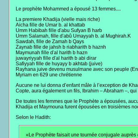
Le prophète Mohammed a épousé 13 femmes....
La premiere Khadija (vielle mais riche)
Aicha fille de Umar b. al khattab
Umm Habibah fille d'abu Sufyan B harb
Umm Salamah, fille d'abû Umayyah b. al Mughirah.K
Sawdah, fille de Zamah b Qays
Zaynab fille de jahsh b riabharith b haznh
Maymunah fille d'al harith b hazn
juwayriyyah fille d'al harith b abi dirar
Safiyyah fille de huyayy b akhtab (juive)
Rayhana juive devenu musulmane avec son peuple (En
Myriam en 629 une chrétienne
Aucune ne lui donna d’enfant mâle à l’exception de Khad
Copte, aura également un fils, Ibrahim – Abraham –, qui
De toutes les femmes que le Prophète a épousées, aucune 
Khadija et Maymouna furent épousées en troisièmes no
Selon le Hadith:
«Le Prophète faisait une tournée conjugale auprès d