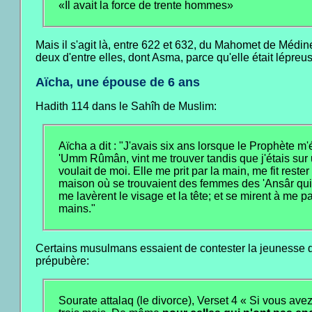
«Il avait la force de trente hommes»
Mais il s'agit là, entre 622 et 632, du Mahomet de Mé
deux d'entre elles, dont Asma, parce qu'elle était lépreu
Aïcha, une épouse de 6 ans
Hadith 114 dans le Sahîh de Muslim:
Aïcha a dit : "J'avais six ans lorsque le Prophète m'
'Umm Rûmân, vint me trouver tandis que j'étais sur
voulait de moi. Elle me prit par la main, me fit reste
maison où se trouvaient des femmes des 'Ansâr qui m
me lavèrent le visage et la tête; et se mirent à me pa
mains."
Certains musulmans essaient de contester la jeunesse d
prépubère:
Sourate attalaq (le divorce), Verset 4 « Si vous ave