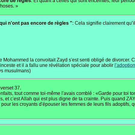
core de règles
. Et quant à celles qui sont enceintes, leur péri
choses. »
ui n'ont pas encore de règles "
: Cela signifie clairement q
e Mohammed la convoitait Zayd s'est senti obligé de divorcer
'inceste et il a fallu une révélation spéciale pour abolir
l'adoptio
ays musulmans)
verset 37.
enfaits, tout comme toi-même l'avais comblé : «Garde pour toi to
ns, et c'est Allah qui est plus digne de ta crainte. Puis quand ZA
pour les croyants d'épouser les femmes de leurs fils adoptifs, q