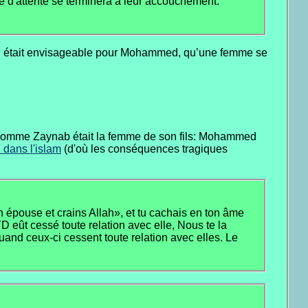
ode d'attente se terminera à leur accouchement.
u’il était envisageable pour Mohammed, qu’une femme se
. Comme Zaynab était la femme de son fils: Mohammed
n dans l'islam
(d'où les conséquences tragiques
n épouse et crains Allah», et tu cachais en ton âme
YD eût cessé toute relation avec elle, Nous te la
uand ceux-ci cessent toute relation avec elles. Le