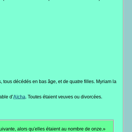
 tous décédés en bas âge, et de quatre filles. Myriam la
able d’
Aïcha
. Toutes étaient veuves ou divorcées.
uivante, alors qu'elles étaient au nombre de onze.»