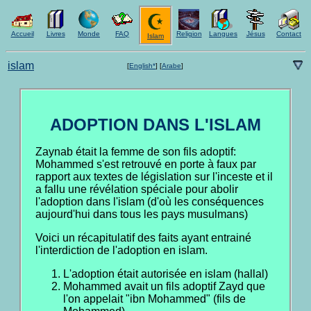
Accueil
Livres
Monde
FAQ
Religion
Langues
Jésus
Contact
Islam
islam
[
English*
]
[
Arabe
]
ADOPTION DANS L'ISLAM
Zaynab était la femme de son fils adoptif:
Mohammed s'est retrouvé en porte à faux par
rapport aux textes de législation sur l'inceste et il
a fallu une révélation spéciale pour abolir
l'adoption dans l'islam (d'où les conséquences
aujourd'hui dans tous les pays musulmans)
Voici un récapitulatif des faits ayant entrainé
l'interdiction de l'adoption en islam.
L'adoption était autorisée en islam (hallal)
Mohammed avait un fils adoptif Zayd que
l'on appelait "ibn Mohammed" (fils de