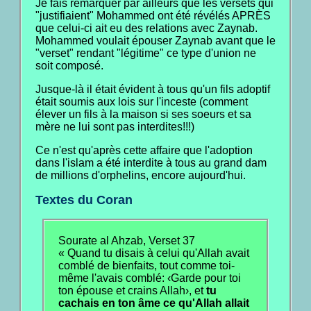
Je fais remarquer par ailleurs que les versets qui
"justifiaient" Mohammed ont été révélés APRÈS
que celui-ci ait eu des relations avec Zaynab.
Mohammed voulait épouser Zaynab avant que le
"verset" rendant "légitime" ce type d'union ne
soit composé.
Jusque-là il était évident à tous qu'un fils adoptif
était soumis aux lois sur l'inceste (comment
élever un fils à la maison si ses soeurs et sa
mère ne lui sont pas interdites!!!)
Ce n'est qu'après cette affaire que l'adoption
dans l'islam a été interdite à tous au grand dam
de millions d'orphelins, encore aujourd'hui.
Textes du Coran
Sourate al Ahzab, Verset 37
« Quand tu disais à celui qu'Allah avait
comblé de bienfaits, tout comme toi-
même l'avais comblé: ‹Garde pour toi
ton épouse et crains Allah›, et
tu
cachais en ton âme ce qu'Allah allait