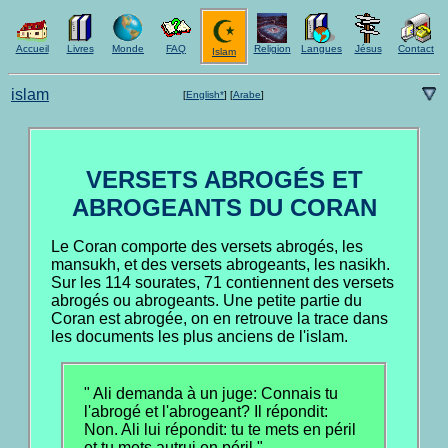
Accueil
Livres
Monde
FAQ
Religion
Langues
Jésus
Contact
Islam
islam
[
English*
]
[
Arabe
]
VERSETS ABROGÉS ET
ABROGEANTS DU CORAN
Le Coran comporte des versets abrogés, les
mansukh, et des versets abrogeants, les nasikh.
Sur les 114 sourates, 71 contiennent des versets
abrogés ou abrogeants. Une petite partie du
Coran est abrogée, on en retrouve la trace dans
les documents les plus anciens de l'islam.
" Ali demanda à un juge: Connais tu
l'abrogé et l'abrogeant? Il répondit:
Non. Ali lui répondit: tu te mets en péril
et tu mets autrui en péril."