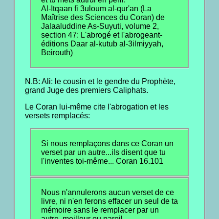
Al-Itqaan fi 3uloum al-qur'an (La
Maîtrise des Sciences du Coran) de
Jalaaluddine As-Suyuti, volume 2,
section 47: L'abrogé et l'abrogeant-
éditions Daar al-kutub al-3ilmiyyah,
Beirouth)
N.B: Ali: le cousin et le gendre du Prophète,
grand Juge des premiers Caliphats.
Le Coran lui-même cite l'abrogation et les
versets remplacés:
Si nous remplaçons dans ce Coran un
verset par un autre...ils disent que tu
l'inventes toi-même... Coran 16.101
Nous n'annulerons aucun verset de ce
livre, ni n'en ferons effacer un seul de ta
mémoire sans le remplacer par un
autre, meilleur ou pareil.